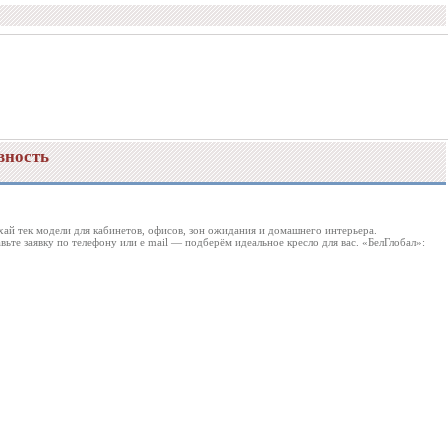
вность
хай тек модели для кабинетов, офисов, зон ожидания и домашнего интерьера.
те заявку по телефону или e mail — подберём идеальное кресло для вас. «БелГлобал»: