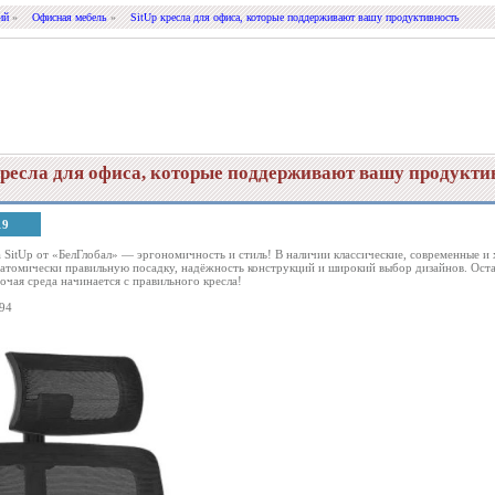
ий
»
Офисная мебель
»
SitUp кресла для офиса, которые поддерживают вашу продуктивность
кресла для офиса, которые поддерживают вашу продукти
19
 SitUp от «БелГлобал» — эргономичность и стиль! В наличии классические, современные и 
атомически правильную посадку, надёжность конструкций и широкий выбор дизайнов. Оставь
очая среда начинается с правильного кресла!
94