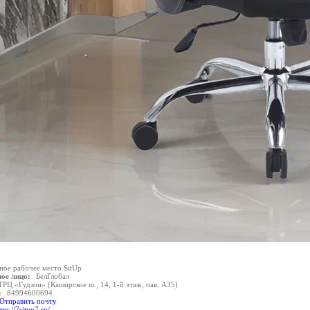
ное рабочее место SitUp
ое лицо:
БелГлобал
ТРЦ «Гудзон» (Каширское ш., 14, 1-й этаж, пав. А35)
:
84994600694
Отправить почту
tps://7situp7.ru/