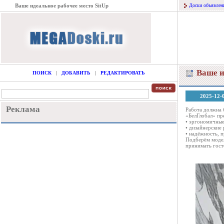
Ваше идеальное рабочее место SitUp
Доски объявлен
Ваше и
ПОИСК
|
ДОБАВИТЬ
|
РЕДАКТИРОВАТЬ
2025-12-
Реклама
Работа должна 
«БелГлобал» пр
• эргономичные
• дизайнерские
• надёжность, 
Подберём модел
принимать гост