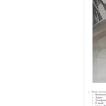
Ваше идеаль
Контактн
Адрес:
Телефон
E-mail:
www:
ht