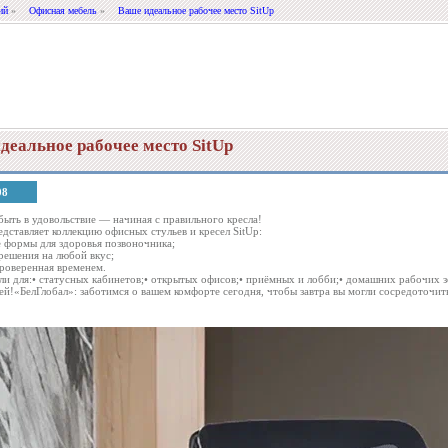
ий
»
Офисная мебель
»
Ваше идеальное рабочее место SitUp
деальное рабочее место SitUp
08
быть в удовольствие — начиная с правильного кресла!
едставляет коллекцию офисных стульев и кресел SitUp:
 формы для здоровья позвоночника;
 решения на любой вкус;
проверенная временем.
и для:• статусных кабинетов;• открытых офисов;• приёмных и лобби;• домашних рабочих 
ей!«БелГлобал»: заботимся о вашем комфорте сегодня, чтобы завтра вы могли сосредоточить